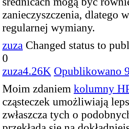
średnicach mogą być równie
zanieczyszczenia, dlatego w
regularnej wymiany.
zuza
Changed status to pub
0
zuza
4.26K
Opublikowano 9
Moim zdaniem
kolumny H
cząsteczek umożliwiają leps
zwłaszcza tych o podobnych
przekłada się na dokładniej