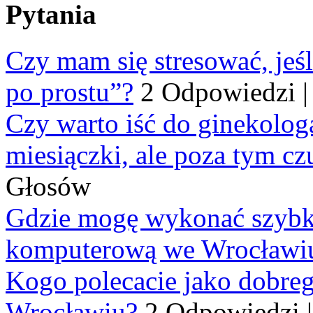
Pytania
Czy mam się stresować, jeśl
po prostu”?
2 Odpowiedzi
Czy warto iść do ginekologa
miesiączki, ale poza tym cz
Głosów
Gdzie mogę wykonać szybko
komputerową we Wrocławi
Kogo polecacie jako dobre
Wrocławiu?
2 Odpowiedzi