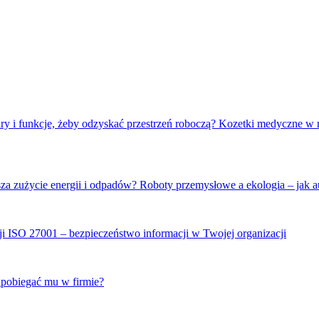
Kozetki medyczne w m
Roboty przemysłowe a ekologia – jak a
ISO 27001 – bezpieczeństwo informacji w Twojej organizacji
apobiegać mu w firmie?