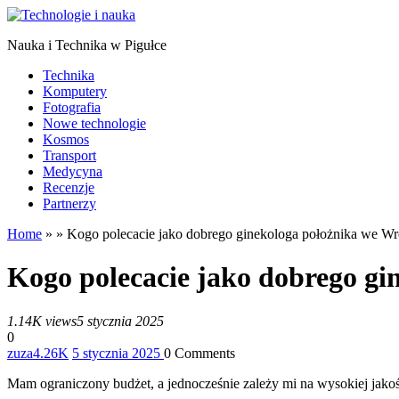
Nauka
i
Technika w Pigułce
Technika
Komputery
Fotografia
Nowe technologie
Kosmos
Transport
Medycyna
Recenzje
Partnerzy
Home
»
»
Kogo polecacie jako dobrego ginekologa położnika we W
Kogo polecacie jako dobrego gi
1.14K views
5 stycznia 2025
0
zuza
4.26K
5 stycznia 2025
0
Comments
Mam ograniczony budżet, a jednocześnie zależy mi na wysokiej jakośc