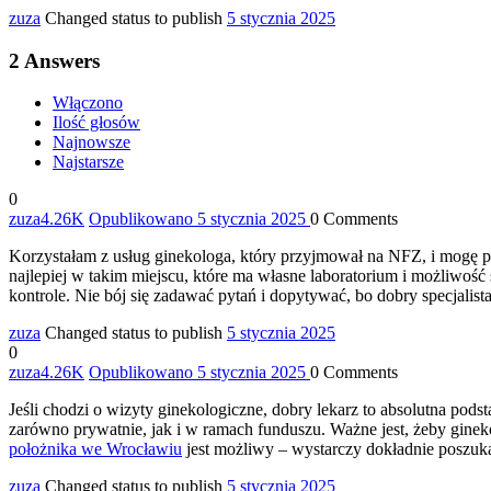
zuza
Changed status to publish
5 stycznia 2025
2
Answers
Włączono
Ilość głosów
Najnowsze
Najstarsze
0
zuza
4.26K
Opublikowano 5 stycznia 2025
0
Comments
Korzystałam z usług ginekologa, który przyjmował na NFZ, i mogę po
najlepiej w takim miejscu, które ma własne laboratorium i możliwość
kontrole. Nie bój się zadawać pytań i dopytywać, bo dobry specjalist
zuza
Changed status to publish
5 stycznia 2025
0
zuza
4.26K
Opublikowano 5 stycznia 2025
0
Comments
Jeśli chodzi o wizyty ginekologiczne, dobry lekarz to absolutna pods
zarówno prywatnie, jak i w ramach funduszu. Ważne jest, żeby ginek
położnika we Wrocławiu
jest możliwy – wystarczy dokładnie poszuk
zuza
Changed status to publish
5 stycznia 2025