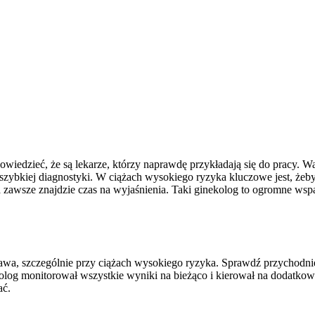
wiedzieć, że są lekarze, którzy naprawdę przykładają się do pracy. W
 szybkiej diagnostyki. W ciążach wysokiego ryzyka kluczowe jest, żeby
a zawsze znajdzie czas na wyjaśnienia. Taki ginekolog to ogromne wspa
tawa, szczególnie przy ciążach wysokiego ryzyka. Sprawdź przychodnie 
olog monitorował wszystkie wyniki na bieżąco i kierował na dodatkow
ać.