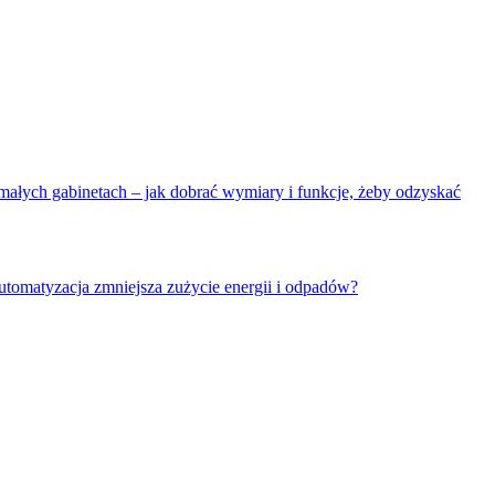
ałych gabinetach – jak dobrać wymiary i funkcje, żeby odzyskać
utomatyzacja zmniejsza zużycie energii i odpadów?