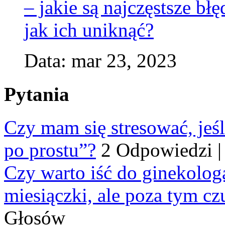
– jakie są najczęstsze b
jak ich uniknąć?
Data: mar 23, 2023
Pytania
Czy mam się stresować, jeśl
po prostu”?
2 Odpowiedzi
Czy warto iść do ginekologa
miesiączki, ale poza tym cz
Głosów