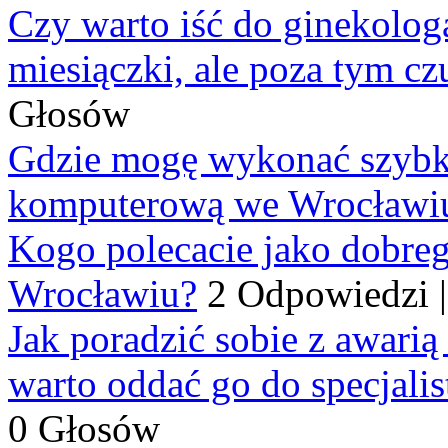
Czy warto iść do ginekologa
miesiączki, ale poza tym cz
Głosów
Gdzie mogę wykonać szybko
komputerową we Wrocławi
Kogo polecacie jako dobre
Wrocławiu?
2 Odpowiedzi
Jak poradzić sobie z awarią
warto oddać go do specjali
0 Głosów