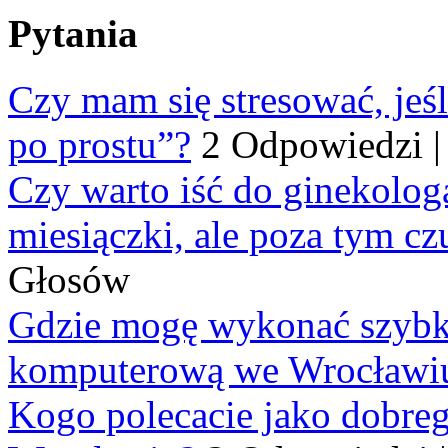
Pytania
Czy mam się stresować, jeśl
po prostu”?
2 Odpowiedzi
Czy warto iść do ginekologa
miesiączki, ale poza tym cz
Głosów
Gdzie mogę wykonać szybko
komputerową we Wrocławi
Kogo polecacie jako dobre