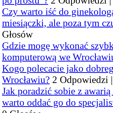
po prostu”?
2 Odpowiedzi
Czy warto iść do ginekologa
miesiączki, ale poza tym cz
Głosów
Gdzie mogę wykonać szybko
komputerową we Wrocławi
Kogo polecacie jako dobre
Wrocławiu?
2 Odpowiedzi
Jak poradzić sobie z awarią
warto oddać go do specjali