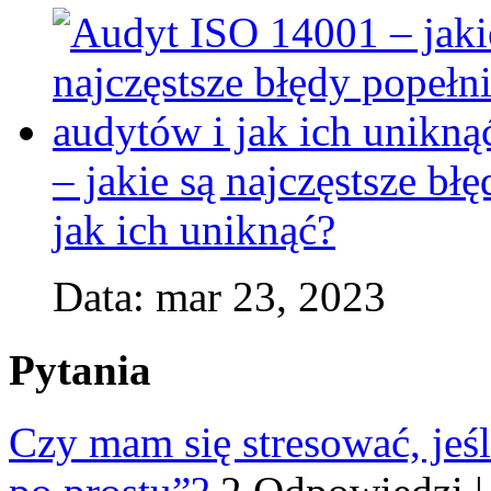
– jakie są najczęstsze b
jak ich uniknąć?
Data: mar 23, 2023
Pytania
Czy mam się stresować, jeśl