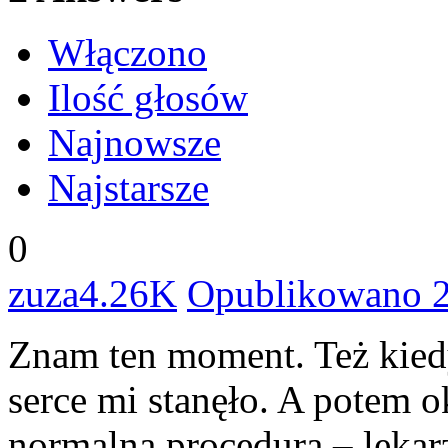
Włączono
Ilość głosów
Najnowsze
Najstarsze
0
zuza
4.26K
Opublikowano 2
Znam ten moment. Też kied
serce mi stanęło. A potem ok
normalna procedura – lekarz