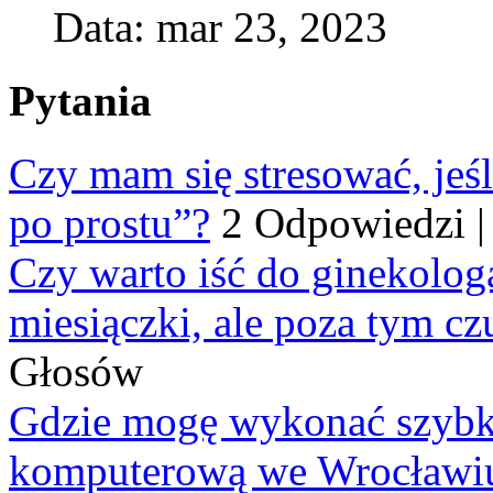
Data: mar 23, 2023
Pytania
Czy mam się stresować, jeśl
po prostu”?
2 Odpowiedzi
Czy warto iść do ginekologa
miesiączki, ale poza tym cz
Głosów
Gdzie mogę wykonać szybko
komputerową we Wrocławi