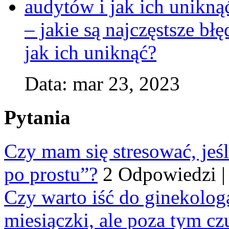
– jakie są najczęstsze b
jak ich uniknąć?
Data: mar 23, 2023
Pytania
Czy mam się stresować, jeśl
po prostu”?
2 Odpowiedzi
Czy warto iść do ginekologa
miesiączki, ale poza tym cz