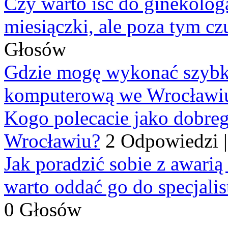
Czy warto iść do ginekologa
miesiączki, ale poza tym cz
Głosów
Gdzie mogę wykonać szybko
komputerową we Wrocławi
Kogo polecacie jako dobre
Wrocławiu?
2 Odpowiedzi
Jak poradzić sobie z awarią
warto oddać go do specjali
0 Głosów