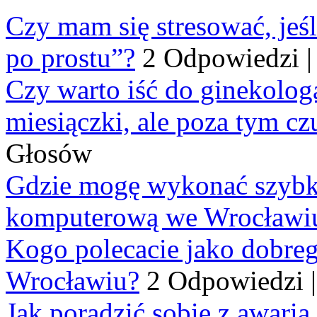
Czy mam się stresować, jeśl
po prostu”?
2 Odpowiedzi
Czy warto iść do ginekologa
miesiączki, ale poza tym cz
Głosów
Gdzie mogę wykonać szybko
komputerową we Wrocławi
Kogo polecacie jako dobre
Wrocławiu?
2 Odpowiedzi
Jak poradzić sobie z awarią