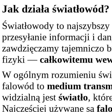
Jak działa światłowód?
Światłowody to najszybszy
przesyłanie informacji i da
zawdzięczamy tajemniczo b
fizyki —
całkowitemu wew
W ogólnym rozumieniu świ
falowód to
medium transmi
widzialną jest
światło
, któ
Najczęściej używane są
fal