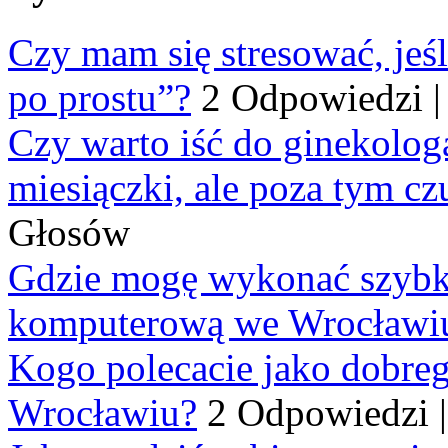
Czy mam się stresować, jeśl
po prostu”?
2 Odpowiedzi
Czy warto iść do ginekologa
miesiączki, ale poza tym cz
Głosów
Gdzie mogę wykonać szybko
komputerową we Wrocławi
Kogo polecacie jako dobre
Wrocławiu?
2 Odpowiedzi