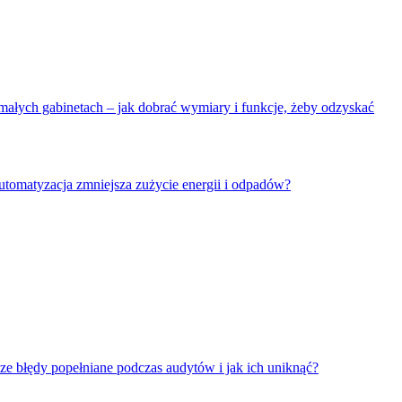
ałych gabinetach – jak dobrać wymiary i funkcje, żeby odzyskać
utomatyzacja zmniejsza zużycie energii i odpadów?
ze błędy popełniane podczas audytów i jak ich uniknąć?