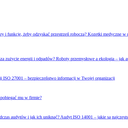
Kozetki medyczne w m
Roboty przemysłowe a ekologia – jak a
ISO 27001 – bezpieczeństwo informacji w Twojej organizacji
apobiegać mu w firmie?
Audyt ISO 14001 – jakie są najczęsts