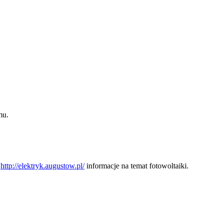
mu.
e
http://elektryk.augustow.pl/
informacje na temat fotowoltaiki.