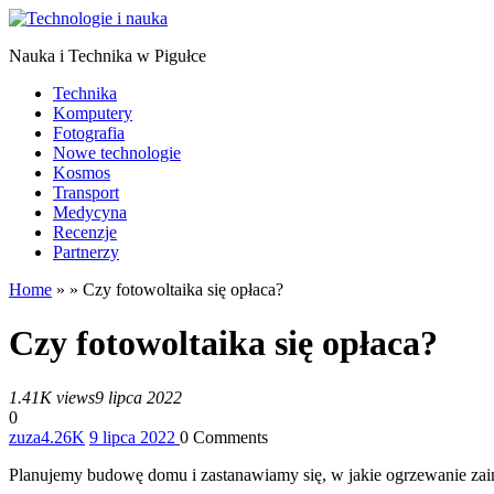
Nauka
i
Technika w Pigułce
Technika
Komputery
Fotografia
Nowe technologie
Kosmos
Transport
Medycyna
Recenzje
Partnerzy
Home
»
»
Czy fotowoltaika się opłaca?
Czy fotowoltaika się opłaca?
1.41K views
9 lipca 2022
0
zuza
4.26K
9 lipca 2022
0
Comments
Planujemy budowę domu i zastanawiamy się, w jakie ogrzewanie zainw