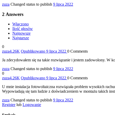
zuza
Changed status to publish
9 lipca 2022
2
Answers
Włączono
Ilość głosów
Najnowsze
Najstarsze
0
zuza
4.26K
Opublikowano 9 lipca 2022
0
Comments
Ja zdecydowałem się na takie rozwiązanie i jestem zadowolony. W 
zuza
Changed status to publish
9 lipca 2022
0
zuza
4.26K
Opublikowano 9 lipca 2022
0
Comments
U mnie instalacja fotowoltaiczna rozwiązała problem wysokich rach
Wypowiadają się tam ludzie z doświadczeniem w montażu takich insta
zuza
Changed status to publish
9 lipca 2022
Register
lub
Logowanie
Szukaj: